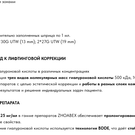
и зонами
ительно заполненных шприца по 1 мл.
2*30G UTW (13 mm); 2*27G UTW (19 mm)
Д К ЛИФТИНГОВОЙ КОРРЕКЦИИ
алуроновой кислоты в различных концентрациях
ация
трех видов молекулярных масс
гиалуроновой кислоты
500 кДа, 1
епаратов с целью эстетической коррекции и
работы в разных слоях ко
езультатов и решения индивидуальных задач пациента.
РЕПАРАТА
ь
25 мг/мл
в гамме препаратов ZHOABEX обеспечивает
пролонгирован
 свойства.
ния гиалуроновой кислоты используется
технология BDDE
, что даёт
ста