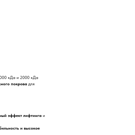
000 кДа и 2000 кДа
жного покрова
для
ный эффект лифтинга
и
бильность и высокое