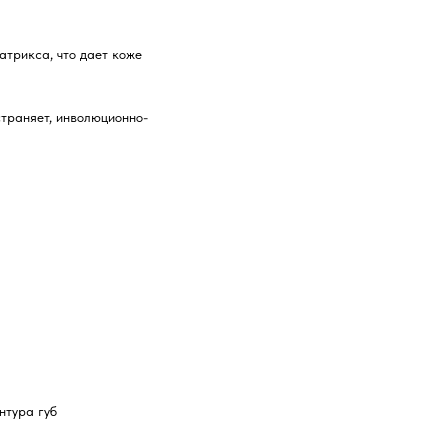
атрикса, что дает коже
траняет, инволюционно-
нтура губ