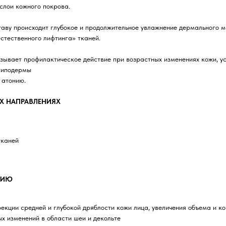
слои кожного покрова.
аву происходит глубокое и продолжительное увлажнение дермального м
естественного лифтинга» тканей.
ает профилактическое действие при возрастных изменениях кожи, ус
гиподермы
 атонию.
ЕХ НАПРАВЛЕНИЯХ
тканей
НИЮ
екции средней и глубокой дряблости кожи лица, увеличения объема и ко
х изменений в области шеи и декольте