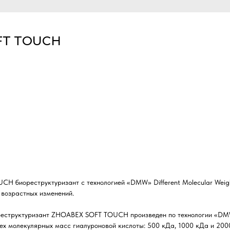
FT TOUCH
 биореструктуризант с технологией «DMW» Different Molecular Weight
 возрастных изменений.
еструктуризант ZHOABEX SOFT TOUCH произведен по технологии «DMW»
ех молекулярных масс гиалуроновой кислоты: 500 кДа, 1000 кДа и 200