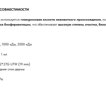
ОСОВМЕСТИМОСТИ
 используется
гиалуроновая кислота неживотного происхождения
, п
са биоферментации
, что обеспечивает
высокую степень очистки, безо
, 1000 кДа, 2000 кДа
 1 мл
 2*27G UTW (19 mm)
едние слои дермы
Ра