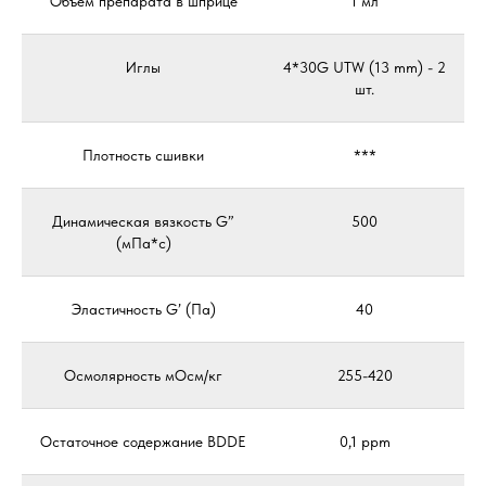
Объем препарата в шприце
1 мл
Иглы
4*30G UTW (13 mm) - 2
шт.
Плотность сшивки
***
Динамическая вязкость G”
500
(мПа*c)
Эластичность G’ (Па)
40
Осмолярность мОсм/кг
255-420
Остаточное содержание BDDE
0,1 ppm